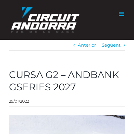
Skip
to
content
Anterior
Següent
CURSA G2 – ANDBANK
GSERIES 2027
29/01/2022
View
Larger