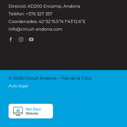
Direcció: AD200 Encamp, Andorra
Telèfon: +376 327 357
Coordenades: 42°32’15.5”N 1°43’12.6”E
info@circuit-andorra.com
© 2026 Circuit Andorra – Pas de la Casa
Avís legal