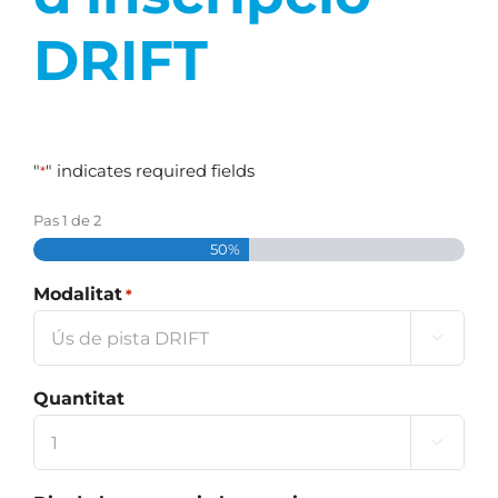
DRIFT
"
" indicates required fields
*
Pas
1
de
2
50%
Modalitat
*

Quantitat
