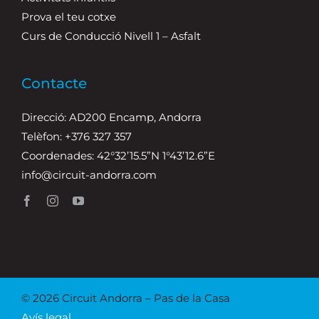
Prova el teu cotxe
Curs de Conducció Nivell 1 – Asfalt
Contacte
Direcció: AD200 Encamp, Andorra
Telèfon: +376 327 357
Coordenades: 42°32’15.5”N 1°43’12.6”E
info@circuit-andorra.com
© 2026 Circuit Andorra – Pas de la Casa
Avís legal