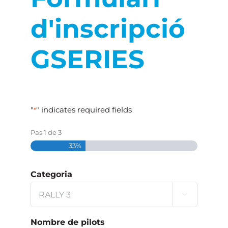
d'inscripció
TEST
GSERIES
MÈDIA
INSCRIPCIÓ
"
" indicates required fields
*
REGLAMENT
Pas
1
de
3
33%
LIVE TIMING
Categoria

Nombre de pilots