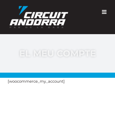
Skip
to
content
EL MEU COMPTE
[woocommerce_my_account]