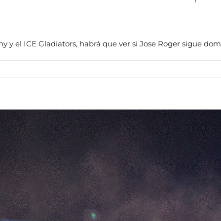
hy y el ICE Gladiators, habrá que ver si Jose Roger sigue dom