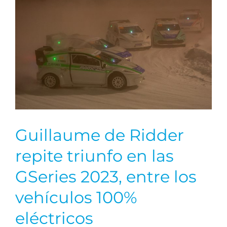
e
Guillaume de Ridder
repite triunfo en las
GSeries 2023, entre los
vehículos 100%
eléctricos