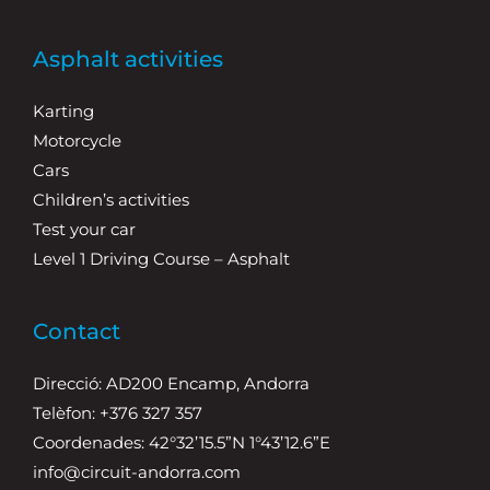
Asphalt activities
Karting
Motorcycle
Cars
Children’s activities
Test your car
Level 1 Driving Course – Asphalt
Contact
Direcció: AD200 Encamp, Andorra
Telèfon: +376 327 357
Coordenades: 42°32’15.5”N 1°43’12.6”E
info@circuit-andorra.com