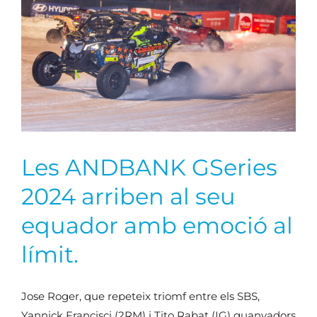
Les ANDBANK GSeries
2024 arriben al seu
equador amb emoció al
límit.
Jose Roger, que repeteix triomf entre els SBS,
Yannick Francisci (2RM) i Tito Rabat (IG) guanyadors