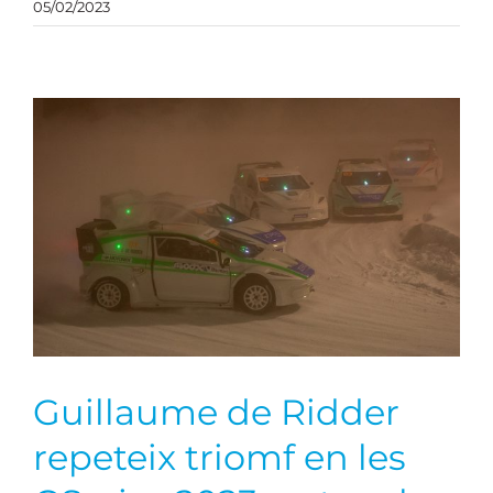
05/02/2023
Guillaume de Ridder
repeteix triomf en les