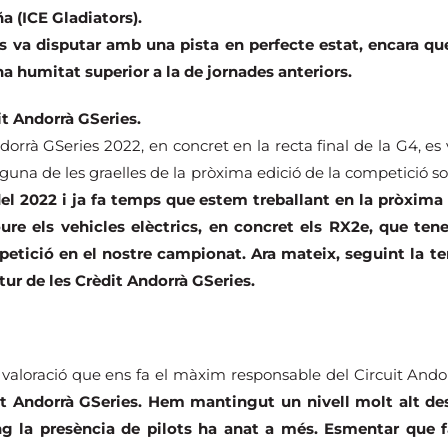
a (ICE Gladiators).
va disputar amb una pista en perfecte estat, encara qu
a humitat superior a la de jornades anteriors.
dit Andorrà GSeries.
rrà GSeries 2022, en concret en la recta final de la G4, es 
lguna de les graelles de la pròxima edició de la competició s
el 2022 i ja fa temps que estem treballant en la pròxima 
ure els vehicles elèctrics, en concret els RX2e, que ten
petició en el nostre campionat. Ara mateix, seguint la te
tur de les Crèdit Andorrà GSeries.
a valoració que ens fa el màxim responsable del Circuit Ando
it Andorrà GSeries. Hem mantingut un nivell molt alt des d
g la presència de pilots ha anat a més. Esmentar que f