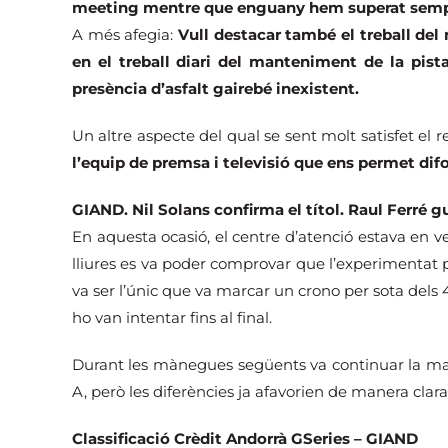
meeting mentre que enguany hem superat sempr
A més afegia:
Vull destacar també el treball del 
en el treball diari del manteniment de la pis
presència d’asfalt gairebé inexistent.
Un altre aspecte del qual se sent molt satisfet el 
l’equip de premsa i televisió que ens permet dif
GIAND. Nil Solans confirma el títol. Raul Ferré g
En aquesta ocasió, el centre d’atenció estava en 
lliures es va poder comprovar que l’experimentat p
va ser l’únic que va marcar un crono per sota dels 
ho van intentar fins al final.
Durant les mànegues següents va continuar la mateix
A, però les diferències ja afavorien de manera clar
Classificació Crèdit Andorrà GSeries – GIAND