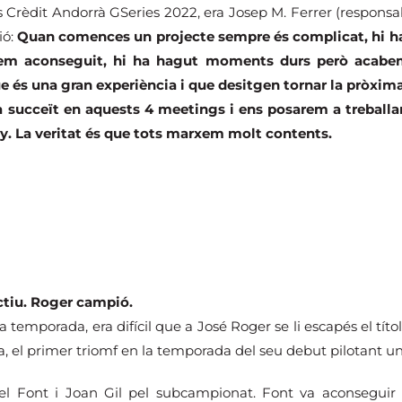
es Crèdit Andorrà GSeries 2022, era Josep M. Ferrer (responsa
ió:
Quan comences un projecte sempre és complicat, hi ha 
hem aconseguit, hi ha hagut moments durs però acabem
ue és una gran experiència i que desitgen tornar la pròxi
 succeït en aquests 4 meetings i ens posarem a treballar
y. La veritat és que tots marxem molt contents.
ectiu. Roger campió.
temporada, era difícil que a José Roger se li escapés el títo
, el primer triomf en la temporada del seu debut pilotant u
el Font i Joan Gil pel subcampionat. Font va aconseguir 