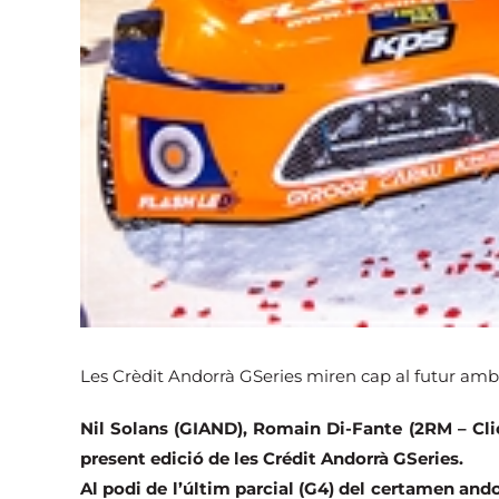
Les Crèdit Andorrà GSeries miren cap al futur amb 
Nil Solans (GIAND), Romain Di-Fante (2RM – Clio
present edició de les Crédit Andorrà GSeries.
Al podi de l’últim parcial (G4) del certamen ando