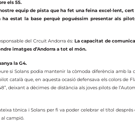
e els 55.
nostre equip de pista que ha fet una feina excel·lent, cer
ta ha estat la base perquè poguéssim presentar als pilo
responsable del Crcuit Andorra és:
La capacitat de comunicac
ondre imatges d’Andorra a tot el món.
uanya la G4.
veure si Solans podia mantenir la còmoda diferència amb la q
ilot català que, en aquesta ocasió defensava els colors de Fl
48”, deixant a dècimes de distància als joves pilots de l’Auto
a tònica i Solans per fi va poder celebrar el títol després 
a al campió.