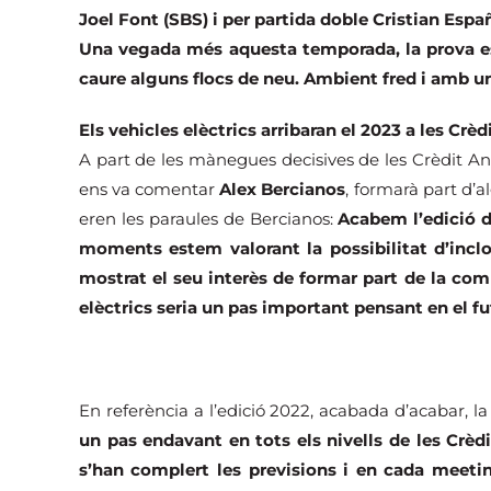
Joel Font (SBS) i per partida doble Cristian Españ
Una vegada més aquesta temporada, la prova es 
caure alguns flocs de neu. Ambient fred i amb un
Els vehicles elèctrics arribaran el 2023 a les Crè
A part de les mànegues decisives de les Crèdit Ando
ens va comentar
Alex Bercianos
, formarà part d’a
eren les paraules de Bercianos:
Acabem l’edició d
moments estem valorant la possibilitat d’inclo
mostrat el seu interès de formar part de la com
elèctrics seria un pas important pensant en el fu
En referència a l’edició 2022, acabada d’acabar, l
un pas endavant en tots els nivells de les Crèd
s’han complert les previsions i en cada meetin