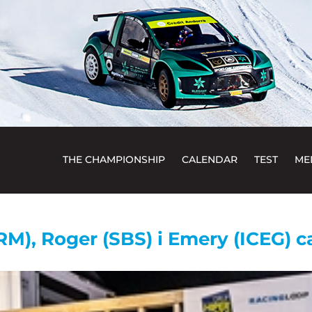
THE CHAMPIONSHIP
CALENDAR
TEST
ME
RM), Roger (SBS) i Emery (ICEG) 